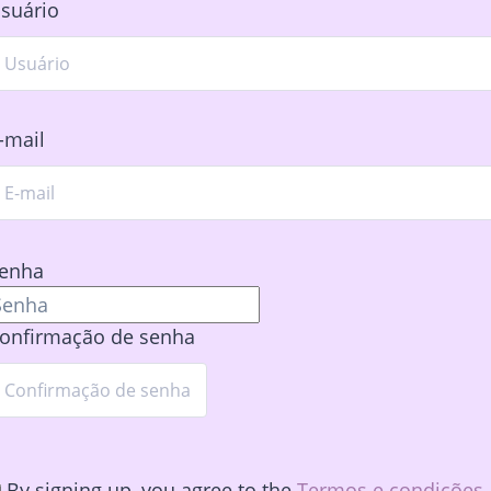
suário
-mail
enha
onfirmação de senha
By signing up, you agree to the
Termos e condições