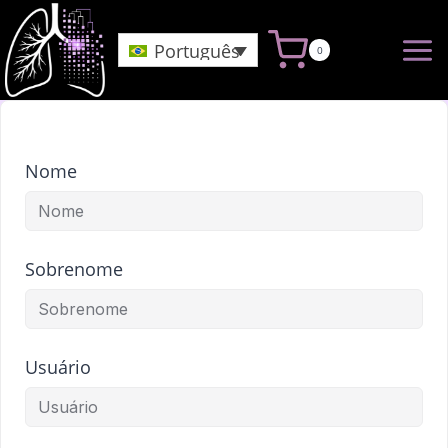
Pular
para
Português
0
o
Conteúdo
Nome
Sobrenome
Usuário