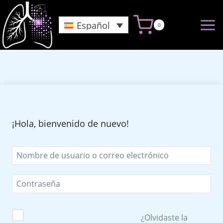
Saltar
al
Español
0
Contenido
¡Hola, bienvenido de nuevo!
¿Olvidaste la