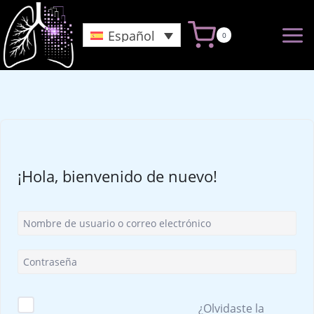
Saltar
al
Español
0
Contenido
¡Hola, bienvenido de nuevo!
¿Olvidaste la