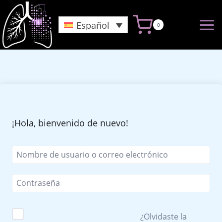
Saltar
al
Español
0
Contenido
¡Hola, bienvenido de nuevo!
¿Olvidaste la