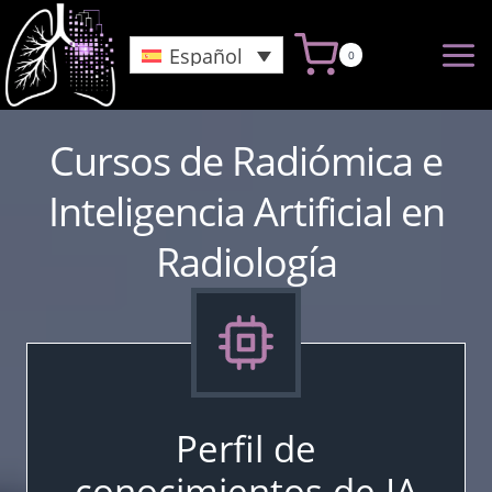
Saltar
al
Español
0
Contenido
Cursos de Radiómica e
Inteligencia Artificial en
Radiología
Perfil de
conocimientos de IA